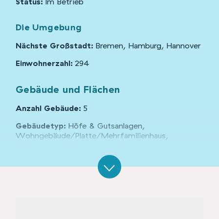
Status:
Im Betrieb
Die Umgebung
Nächste Großstadt:
Bremen, Hamburg, Hannover
Einwohnerzahl:
294
Gebäude und Flächen
Anzahl Gebäude:
5
Gebäudetyp:
Höfe & Gutsanlagen,
Wohngebäude/Platte/Mehrfamilienhaus,
Nebengebäude (Scheunen & Garagen)
Denkmalschutz:
nein
Organisationsform:
Unternehmen, Privat
Grundstücksgröße:
19000 m²