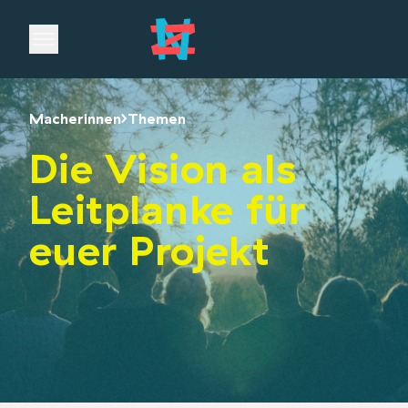
Open main menu
Macherinnen
Themen
Die Vision als
Leitplanke für
euer Projekt