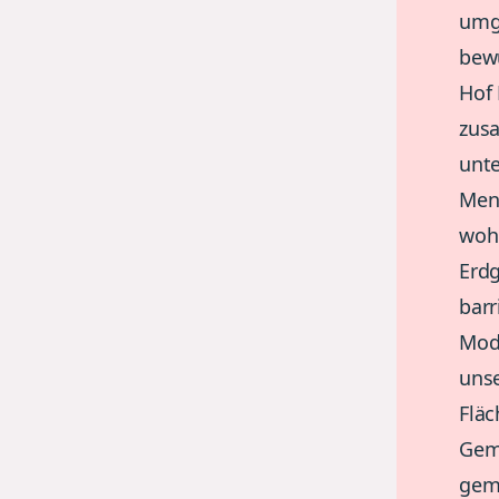
umge
bewu
Hof 
zusa
unte
Mens
woh
Erd
barr
Mod
unse
Fläc
Geme
geme