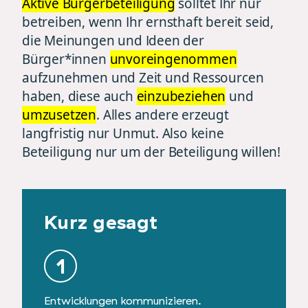
Aktive Bürgerbeteiligung
solltet Ihr nur
betreiben, wenn Ihr ernsthaft bereit seid,
die Meinungen und Ideen der
Bürger*innen
unvoreingenommen
aufzunehmen und Zeit und Ressourcen
haben, diese auch
einzubeziehen
und
umzusetzen
. Alles andere erzeugt
langfristig nur Unmut. Also keine
Beteiligung nur um der Beteiligung willen!
Kurz gesagt
1
2
Entwicklungen kommunizieren.
Lokal re