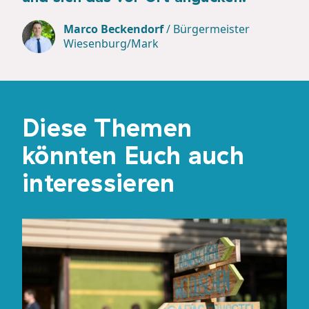
Marco Beckendorf
/
Bürgermeister
Wiesenburg/Mark
Diese Themen
könnten Euch auch
interessieren