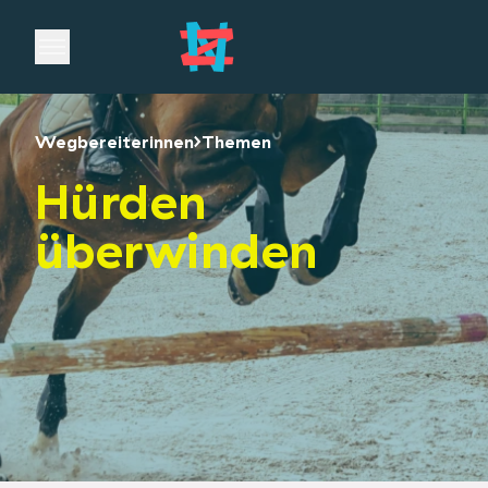
Open main menu
Wegbereiterinnen
Themen
Hürden
überwinden