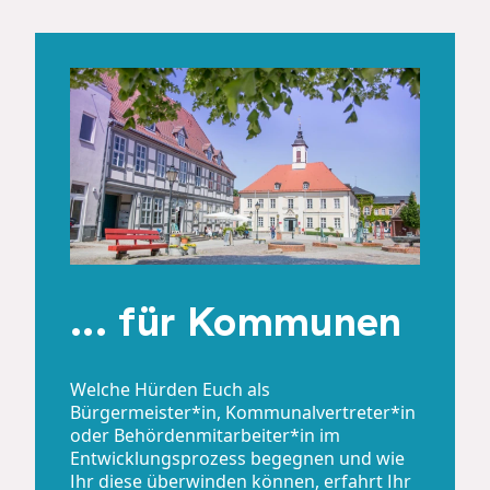
... für Kommunen
Welche Hürden Euch als
Bürgermeister*in, Kommunalvertreter*in
oder Behördenmitarbeiter*in im
Entwicklungsprozess begegnen und wie
Ihr diese überwinden können, erfahrt Ihr