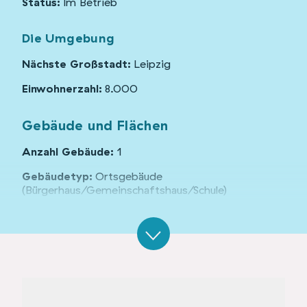
Status:
Im Betrieb
Die Umgebung
Nächste Großstadt:
Leipzig
Einwohnerzahl:
8.000
Gebäude und Flächen
Anzahl Gebäude:
1
Gebäudetyp:
Ortsgebäude
(Bürgerhaus/Gemeinschaftshaus/Schule)
Denkmalschutz:
ja
Organisationsform:
Verein, Unternehmen, Privat
Grundstücksgröße:
2000 m²
Angebote