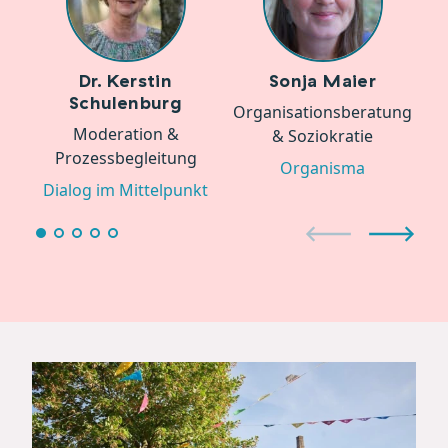
Ne
Dr. Kerstin
Sonja Maier
Schulenburg
Organisationsberatung
Moderation &
& Soziokratie
Prozessbegleitung
Organisma
Dialog im Mittelpunkt