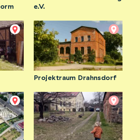
worm
e.V.
Projektraum Drahnsdorf