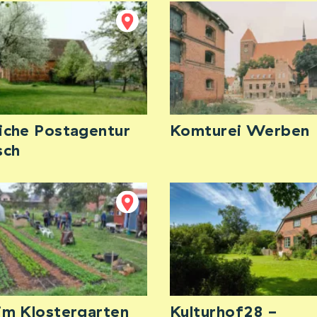
liche Postagentur
Komturei Werben
sch
 im Klostergarten
Kulturhof28 -