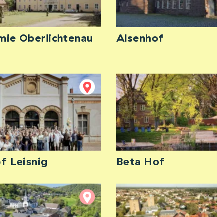
ie Oberlichtenau
Alsenhof
f Leisnig
Beta Hof