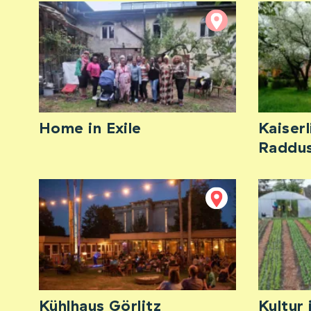
Home in Exile
Kaiser
Raddu
Kühlhaus Görlitz
Kultur