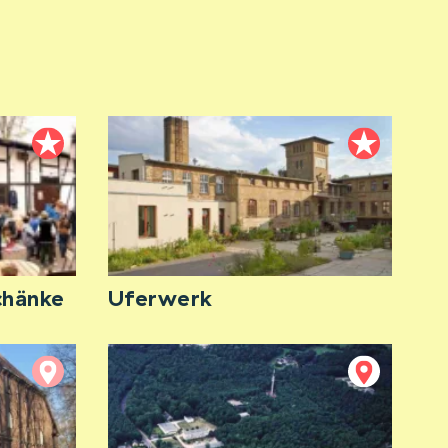
chänke
Uferwerk