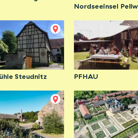
Nordseeinsel Pell
hle Steudnitz
PFHAU