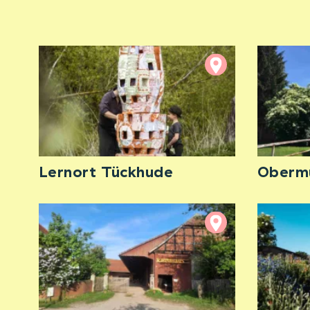
Lernort Tückhude
Obermü