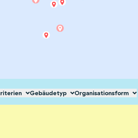
iterien
Gebäudetyp
Organisationsform