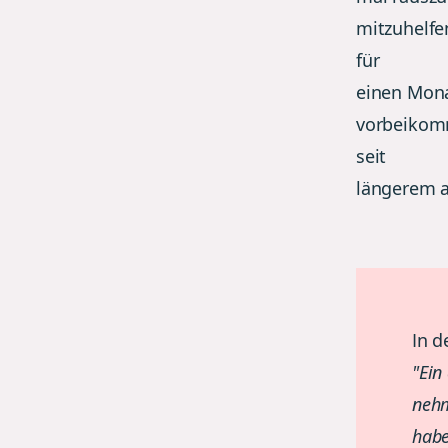
mitzuhelfe
für
einen Mon
vorbeikomm
seit
längerem a
In 
"
Ein
nehm
habe