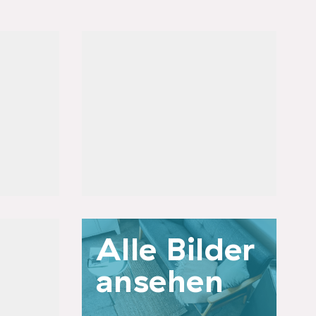
n
Angebote
Coworking
Übernachtungen (CoLiving)
Veranstaltungsraum
&
Werkstatt / Makerlab
Status:
in Betrieb
Alle Bilder
ansehen