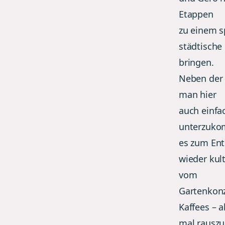
Etappen
zu einem s
städtische
bringen.
Neben der 
man hier
auch einfa
unterzuko
es zum Ent
wieder kul
vom
Gartenkonz
Kaffees – a
mal rauszu