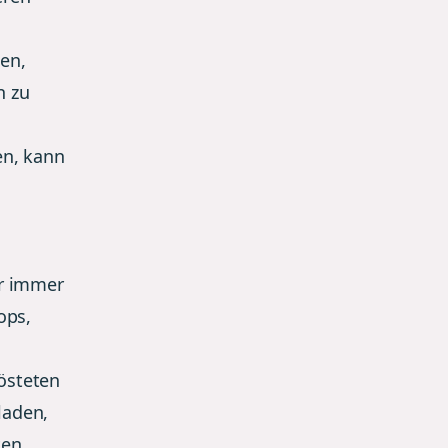
en,
n zu
en, kann
er immer
ops,
östeten
laden,
ten