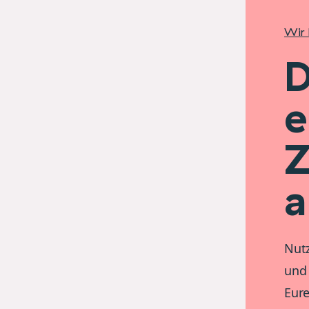
Wir 
D
e
Z
a
Nutz
und 
Eure