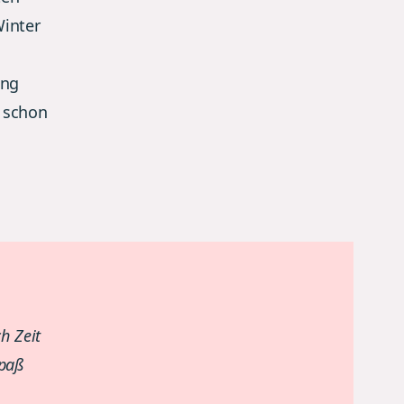
Winter
ung
 schon
ch Zeit
Spaß