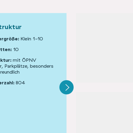
truktur
Gebäude und Fläche
rgröße:
Klein 1-10
Anzahl Gebäude:
1
tten:
10
Gebäudetyp:
Höfe &
Gutsanlagen, Sonderformen 
uktur:
mit ÖPNV
Bunker, Industrieanlagen
r, Parkplätze, besonders
reundlich
Denkmalschutz:
nein
rzahl:
804