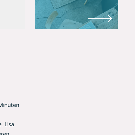
 Minuten
. Lisa
eren