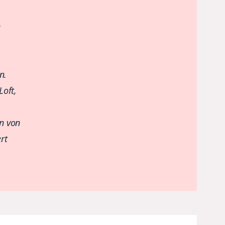
n
en.
Loft,
n von
rt