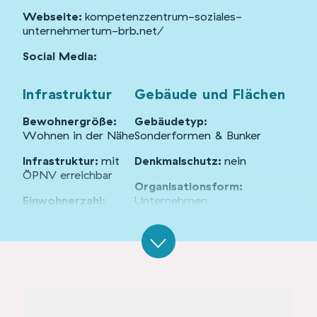
Webseite:
kompetenzzentrum-soziales-
unternehmertum-brb.net/
Social Media:
Infrastruktur
Gebäude und Flächen
Bewohnergröße:
Gebäudetyp:
Wohnen in der Nähe
Sonderformen & Bunker
Infrastruktur:
mit
Denkmalschutz:
nein
ÖPNV erreichbar
Organisationsform:
Einwohnerzahl:
Unternehmen
13.000
Standort:
Randlage
Angebote
Veranstaltungsraum
Status:
in Betrieb