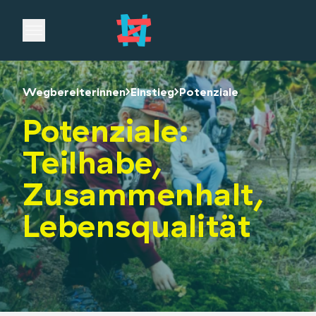
Open main menu
Wegbereiterinnen
Einstieg
Potenziale
Potenziale:
Teilhabe,
Zusammenhalt,
Lebensqualität