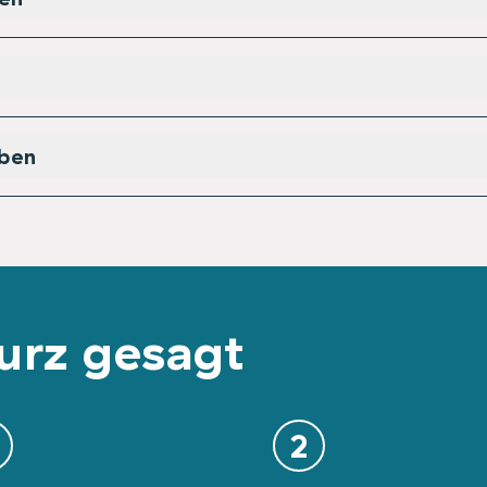
iben
urz gesagt
2