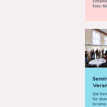
Einfami
Foto: M
Semi
Veran
Die Ve
für div
ist ein