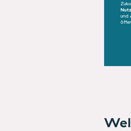
Zuku
Nut
und 
öffe
Wel