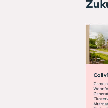
Zuk
Coliv
Gemeins
Wohnfor
Genera
Cluster
Alterna