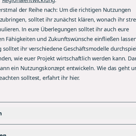
r
Regionalentwicklung
.
 erstmal der Reihe nach: Um die richtigen Nutzungen
bringen, solltet ihr zunächst klären, wonach ihr stre
ulieren. In eure Überlegungen solltet ihr auch eure
len Fähigkeiten und Zukunftswünsche einfließen lassen
ig solltet ihr verschiedene Geschäftsmodelle durchspi
nden, wie euer Projekt wirtschaftlich werden kann. Da
dann ein
Nutzungskonzept
entwickeln. Wie das geht u
eachten sollte
s
t, erfahrt ihr hier.
n
en