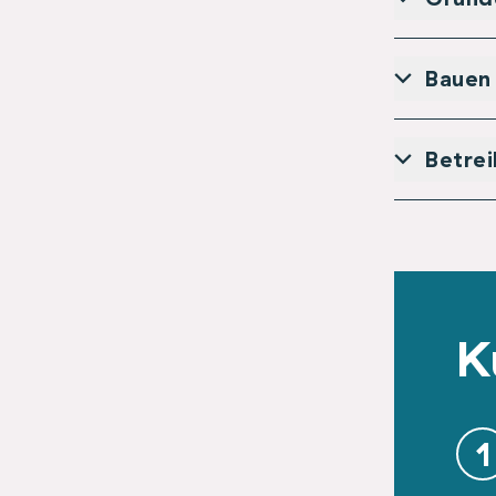
Bauen
Betre
K
1