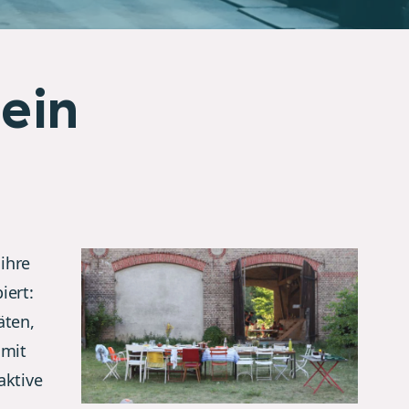
ein
 ihre
iert:
äten,
 mit
aktive