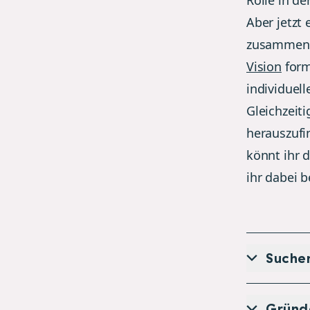
Rolle in de
Aber jetzt
zusammenzu
Vision
form
individuel
Gleichzeit
herauszufi
könnt ihr 
ihr dabei b
Suche
Gründ