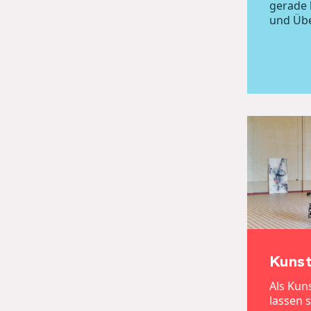
gerade 
und Üb
Kunst
Als Kun
lassen 