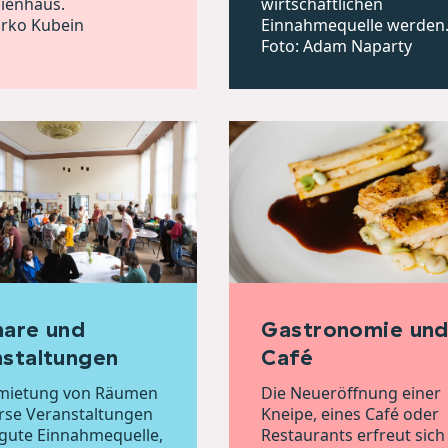
lienhaus.
wirtschaftlichen
irko Kubein
Einnahmequelle werden
Foto: Adam Naparty
nare und
Gastronomie un
staltungen
Café
rmietung von Räumen
Die Neueröffnung einer
erse Veranstaltungen
Kneipe, eines Café oder
e gute Einnahmequelle,
Restaurants erfreut sich